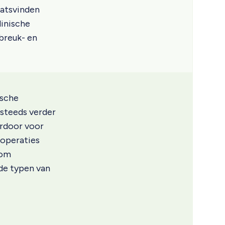
aatsvinden
linische
breuk- en
ische
 steeds verder
ardoor voor
 operaties
 om
de typen van