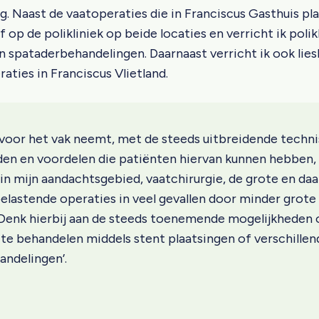
rg. Naast de vaatoperaties die in Franciscus Gasthuis pl
f op de polikliniek op beide locaties en verricht ik polik
n spataderbehandelingen. Daarnaast verricht ik ook lies
aties in Franciscus Vlietland.
 voor het vak neemt, met de steeds uitbreidende techn
en en voordelen die patiënten hiervan kunnen hebben,
n in mijn aandachtsgebied, vaatchirurgie, de grote en da
elastende operaties in veel gevallen door minder grote
 Denk hierbij aan de steeds toenemende mogelijkheden
te behandelen middels stent plaatsingen of verschillen
andelingen’.