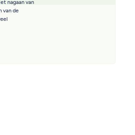
 Het nagaan van
n van de
veel