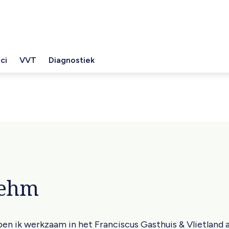
ci
VVT
Diagnostiek
rehm
ben ik werkzaam in het Franciscus Gasthuis & Vlietland a