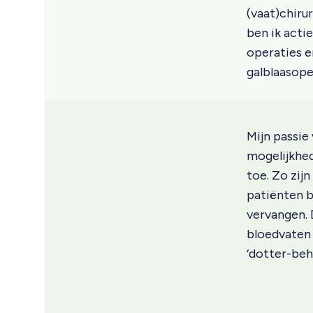
(vaat)chiru
ben ik actie
operaties e
galblaasoper
Mijn passie
mogelijkhed
toe. Zo zij
patiënten b
vervangen.
bloedvaten 
‘dotter-beh