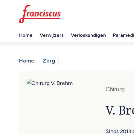
Overslaan
en
naar
de
Home
Verwijzers
Verloskundigen
Paramedi
inhoud
Hoofdnavigatie
gaan
Home
Zorg
Kruimelpad
Chirurg
V. B
Sinds 2013 