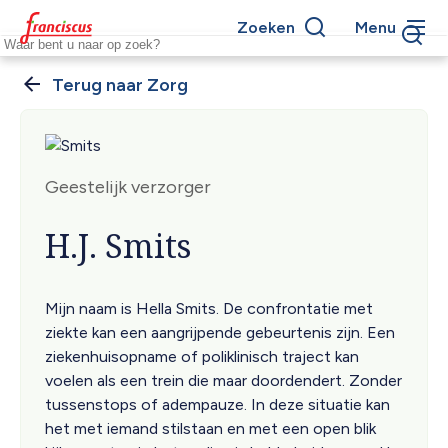
Overslaan
Zoeken
Menu
en
Keywords
naar
de
Zorg
Kruimelpad
inhoud
gaan
Geestelijk verzorger
H.J. Smits
Mijn naam is Hella Smits. De confrontatie met
ziekte kan een aangrijpende gebeurtenis zijn. Een
ziekenhuisopname of poliklinisch traject kan
voelen als een trein die maar doordendert. Zonder
tussenstops of adempauze. In deze situatie kan
het met iemand stilstaan en met een open blik