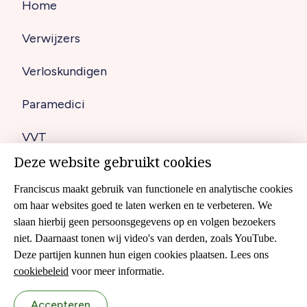
Home
Hoofdnavigatie
Verwijzers
(footer)
Verloskundigen
Paramedici
VVT
Deze website gebruikt cookies
Diagnostiek
Franciscus maakt gebruik van functionele en analytische cookies
om haar websites goed te laten werken en te verbeteren. We
slaan hierbij geen persoonsgegevens op en volgen bezoekers
Disclaimer
niet. Daarnaast tonen wij video's van derden, zoals YouTube.
Footer
Cookies
Deze partijen kunnen hun eigen cookies plaatsen. Lees ons
navigation
cookiebeleid
voor meer informatie.
Colofon
Accepteren