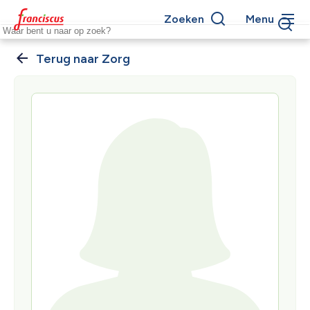
Overslaan
Zoeken
Menu
en
Keywords
naar
de
Zorg
Kruimelpad
inhoud
gaan