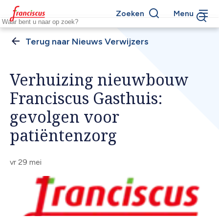
Overslaan
Zoeken
Menu
en
Keywords
naar
de
Nieuws Verwijzers
Kruimelpad
inhoud
gaan
Verhuizing nieuwbouw
Franciscus Gasthuis:
gevolgen voor
patiëntenzorg
vr 29 mei