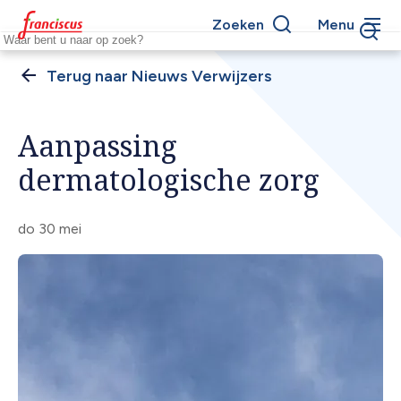
Overslaan
Zoeken
Menu
en
Keywords
naar
de
Nieuws Verwijzers
Kruimelpad
inhoud
gaan
Aanpassing
dermatologische zorg
do 30 mei